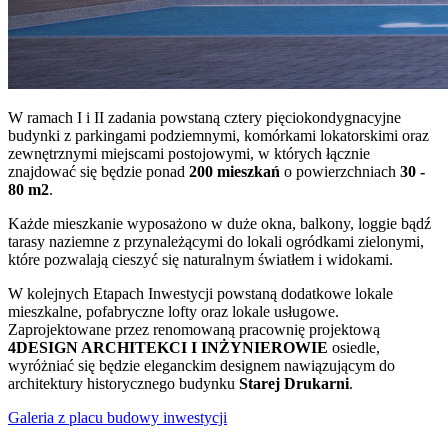
W ramach I i II zadania powstaną cztery pięciokondygnacyjne
budynki z parkingami podziemnymi, komórkami lokatorskimi oraz
zewnętrznymi miejscami postojowymi, w których łącznie
znajdować się będzie ponad
200 mieszkań
o powierzchniach
30 -
80 m2
.
Każde mieszkanie wyposażono w duże okna, balkony, loggie bądź
tarasy naziemne z przynależącymi do lokali ogródkami zielonymi,
które pozwalają cieszyć się naturalnym światłem i widokami.
W kolejnych Etapach Inwestycji powstaną dodatkowe lokale
mieszkalne, pofabryczne lofty oraz lokale usługowe.
Zaprojektowane przez renomowaną pracownię projektową
4DESIGN ARCHITEKCI I INŻYNIEROWIE
osiedle,
wyróżniać się będzie eleganckim designem nawiązującym do
architektury historycznego budynku
Starej Drukarni
.
Galeria z placu budowy inwestycji