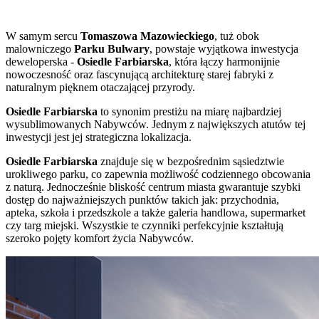
W samym sercu
Tomaszowa Mazowieckiego
, tuż obok
malowniczego
Parku Bulwary
, powstaje wyjątkowa inwestycja
deweloperska -
Osiedle Farbiarska
, która łączy harmonijnie
nowoczesność oraz fascynującą architekturę starej fabryki z
naturalnym pięknem otaczającej przyrody.
Osiedle Farbiarska
to synonim prestiżu na miarę najbardziej
wysublimowanych Nabywców. Jednym z największych atutów tej
inwestycji jest jej strategiczna lokalizacja.
Osiedle Farbiarska
znajduje się w bezpośrednim sąsiedztwie
urokliwego parku, co zapewnia możliwość codziennego obcowania
z naturą. Jednocześnie bliskość centrum miasta gwarantuje szybki
dostęp do najważniejszych punktów takich jak: przychodnia,
apteka, szkoła i przedszkole a także galeria handlowa, supermarket
czy targ miejski. Wszystkie te czynniki perfekcyjnie kształtują
szeroko pojęty komfort życia Nabywców.